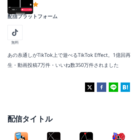
おススメ度
4
out of 5 stars
配信プラットフォーム
無料
Description
あの糸通しがTikTok上で遊べるTikTok Effect。1億回再
生・動画投稿7万件・いいね数350万件されました
配信タイトル