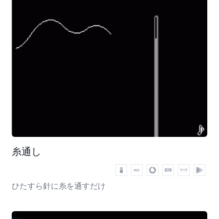
糸通し
ひたすら針に糸を通すだけ