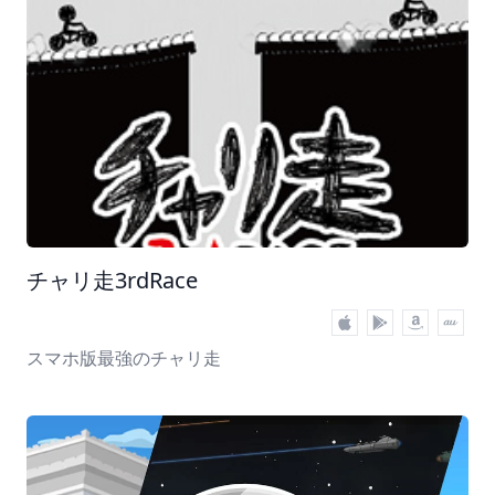
チャリ走3rdRace
スマホ版最強のチャリ走