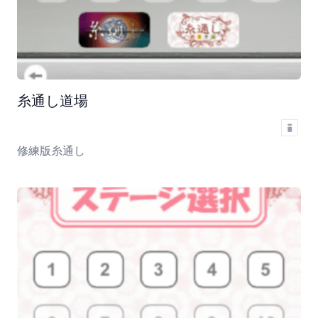
糸通し道場
修練版糸通し