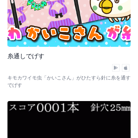
糸通しでげす
キモカワイモ虫「かいこさん」がひたすら針に糸を通す
でげす