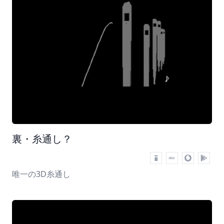
裏・糸通し？
唯一の3D糸通し