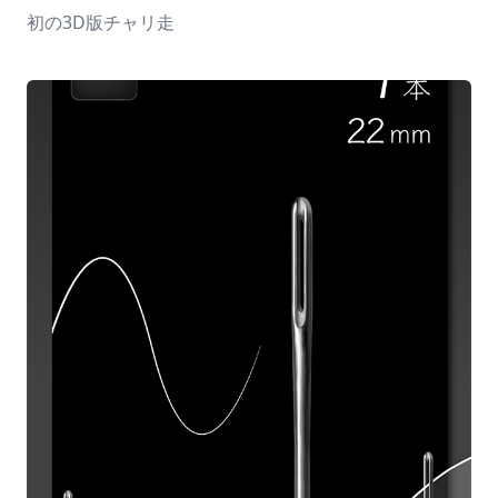
初の3D版チャリ走