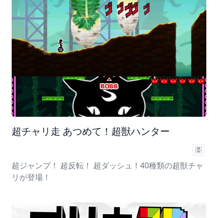
超チャリ走 あつめて！超獣ハンター
超ジャンプ！ 超反転！ 超ダッシュ！40種類の超獣チャ
リが登場！