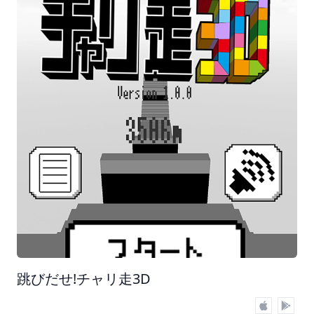
跳びだせ!チャリ走3D