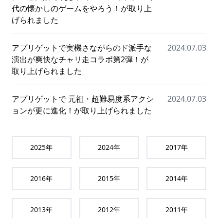
代の懐かしのゲームをやろう！が取り上
げられました
アプリゲットで実機さながらのド派手な
2024.07.03
演出が爽快なチャリ走コラボ第2弾！が
取り上げられました
アプリゲットで 元祖・超難易度系アクシ
2024.07.03
ョンが更に進化！が取り上げられました
2025
年
2024
年
2017
年
2016
年
2015
年
2014
年
2013
年
2012
年
2011
年