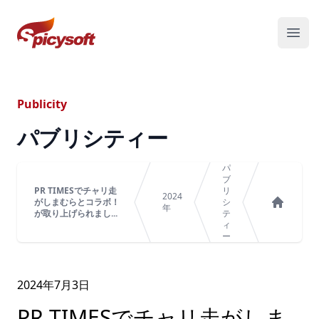
スパイシーソフト株式会社
メニ
Publicity
パブリシティー
パ
ブ
PR TIMESでチャリ走
リ
2024
がしまむらとコラボ！
シ
年
が取り上げられまし...
テ
ホーム
ィ
ー
2024年
7
月
3
日
PR TIMESでチャリ走がしま