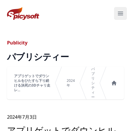
スパイシーソフト株式会社
メニ
Publicity
パブリシティー
パ
ブ
アプリゲットでダウン
リ
ヒルをひたすら下り続
2024
シ
ける決死の3Dチャリ走
年
テ
ホーム
レ...
ィ
ー
2024年
7
月
3
日
アプリゲットでダウンヒル