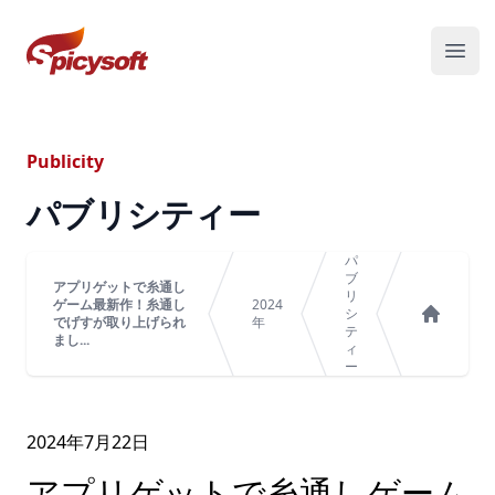
スパイシーソフト株式会社
メニ
Publicity
パブリシティー
パ
ブ
アプリゲットで糸通し
リ
ゲーム最新作！糸通し
2024
シ
でげすが取り上げられ
年
テ
ホーム
まし...
ィ
ー
2024年
7
月
22
日
アプリゲットで糸通しゲーム