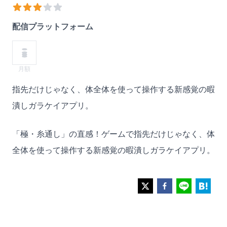
おススメ度
2
out of 5 stars
配信プラットフォーム
月額
Description
指先だけじゃなく、体全体を使って操作する新感覚の暇
潰しガラケイアプリ。
「極・糸通し」の直感！ゲームで指先だけじゃなく、体
全体を使って操作する新感覚の暇潰しガラケイアプリ。