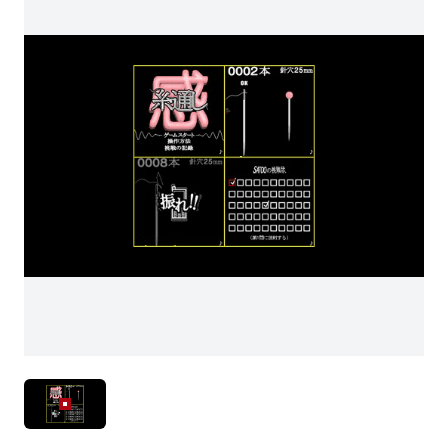
感・糸通し (0)