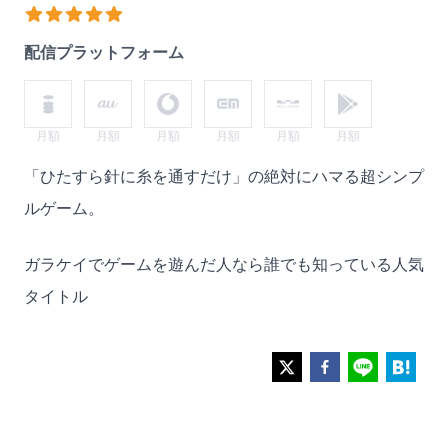
おススメ度
4
out of 5 stars
配信プラットフォーム
月額
月額
月額
月額
月額
月額
Description
「ひたすら針に糸を通すだけ」の絶対にハマる超シンプ
ルゲーム。
ガラケイでゲームを遊んだ人なら誰でも知っている人気
タイトル