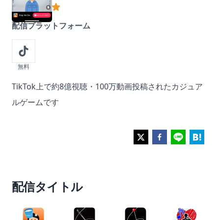
おススメ度
4
out of 5 stars
配信プラットフォーム
無料
Description
TikTok上で約8億視聴・100万動画投稿されたカジュア
ルゲームです
配信タイトル