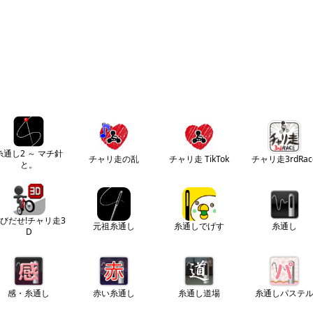
糸通し2 ～ マチ針
チャリ走の乱
チャリ走 TikTok
チャリ走3rdRac
と。
びだせ!チャリ走3
元祖糸通し
糸通しでげす
糸通し
D
感・糸通し
赤い糸通し
糸通し道場
糸通しパステ