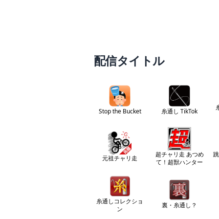
配信タイトル
Stop the Bucket
糸通し TikTok
超チャリ走 あつめ
跳
元祖チャリ走
て！超獣ハンター
糸通しコレクショ
裏・糸通し？
ン