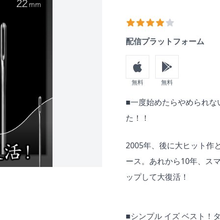
おススメ度
3
out of 5 stars
配信プラットフォーム
無料
無料
Description
■一度始めたらやめられな
た！！
2005年、後に大ヒット
ース。あれから10年、ス
ップして大復活！
■シンプル イズ ベスト！