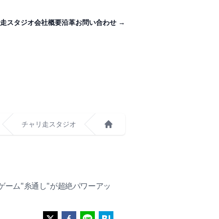
走スタジオ
会社概要
沿革
お問い合わせ
→
チャリ走スタジオ
ホーム
ゲーム"糸通し"が超絶パワーアッ