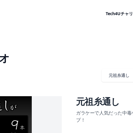
Tech4U
チャリ
オ
元祖糸通し
元祖糸通し
ガラケーで人気だった中毒
プ！