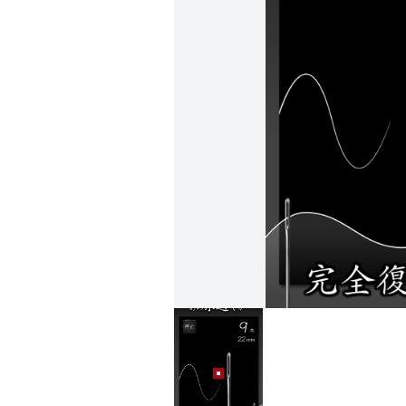
元祖糸通し (0)