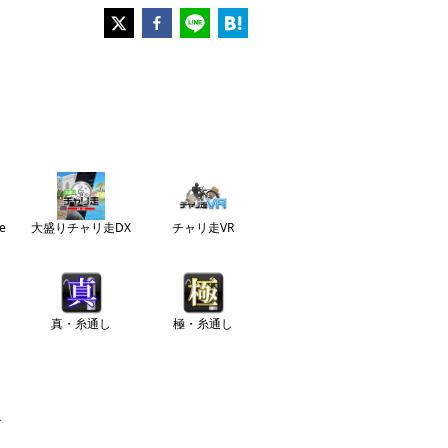
e
大盛りチャリ走DX
チャリ走VR
真・糸通し
極・糸通し
ル