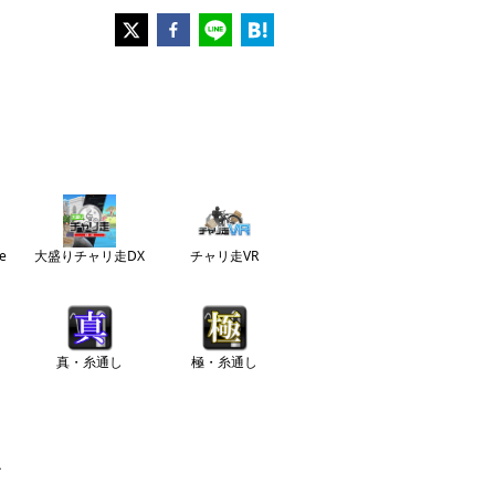
e
大盛りチャリ走DX
チャリ走VR
真・糸通し
極・糸通し
ル