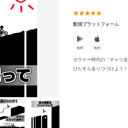
おススメ度
4
out of 5 stars
配信プラットフォーム
無料
無料
Description
ガラケー時代の「チャリ走
ひたすら走りつづけよう！
1)
元祖チャリ走 (2)
元祖チャリ走 (3)