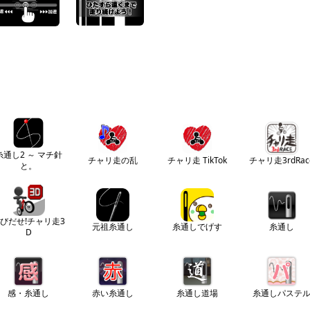
糸通し2 ～ マチ針
チャリ走の乱
チャリ走 TikTok
チャリ走3rdRac
と。
びだせ!チャリ走3
元祖糸通し
糸通しでげす
糸通し
D
感・糸通し
赤い糸通し
糸通し道場
糸通しパステ