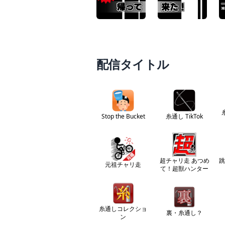
配信タイトル
Stop the Bucket
糸通し TikTok
超チャリ走 あつめ
跳
元祖チャリ走
て！超獣ハンター
糸通しコレクショ
裏・糸通し？
ン