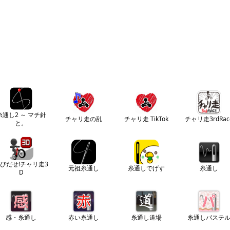
糸通し2 ～ マチ針
チャリ走の乱
チャリ走 TikTok
チャリ走3rdRac
と。
びだせ!チャリ走3
元祖糸通し
糸通しでげす
糸通し
D
感・糸通し
赤い糸通し
糸通し道場
糸通しパステ