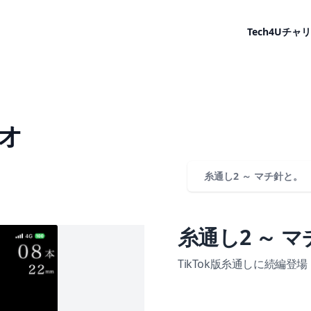
Tech4U
チャリ
オ
糸通し2 ～ マチ針と。
糸通し2 ～ 
TikTok版糸通しに続編登場