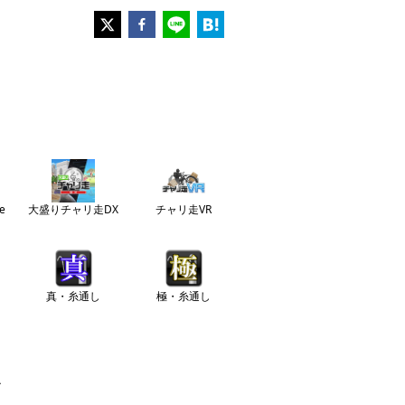
e
大盛りチャリ走DX
チャリ走VR
真・糸通し
極・糸通し
ル