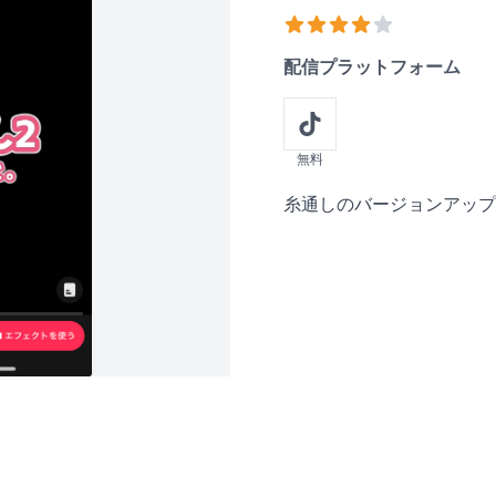
おススメ度
3
out of 5 stars
配信プラットフォーム
無料
Description
糸通しのバージョンアップ