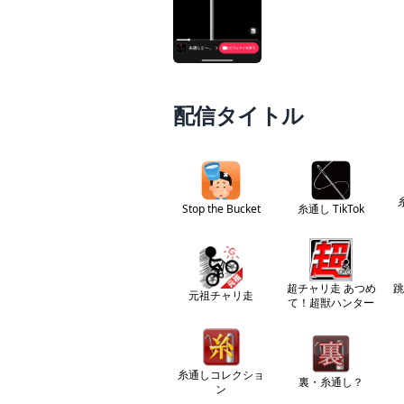
配信タイトル
Stop the Bucket
糸通し TikTok
超チャリ走 あつめ
跳
元祖チャリ走
て！超獣ハンター
糸通しコレクショ
裏・糸通し？
ン