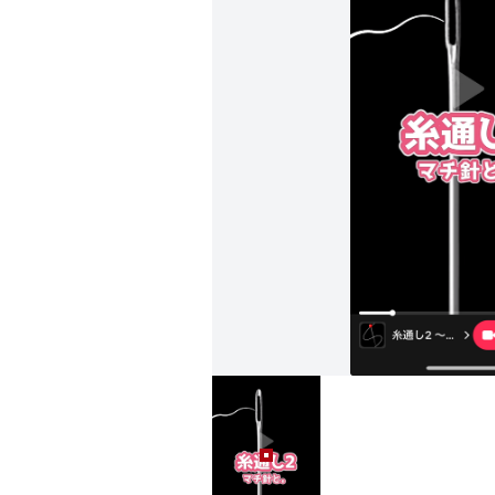
糸通し2 ～ マチ針と。 (0)