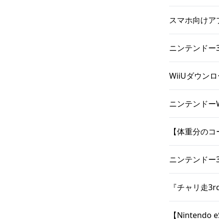
スマホ向けアプ
ニンテンドー3
WiiUダウン
ニンテンドーW
【体重分のコ
ニンテンドー3
『チャリ走3r
【Ninten