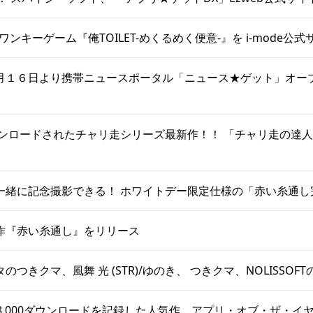
Tのワンキーゲーム『俺TOILET-めくるめく便意-』を i-mode公
月１６日より携帯ニュースポータル「ニュース★ゲット」オー
ウンロードされたチャリ走シリーズ最新作！！ 「チャリ走の達人
一緒に記念撮影できる！ ホワイトデー限定仕様の「赤い糸通し
作『赤い糸通し』をリリース
つきクマ、風舞 光 (STR)/ゆのき、 つきクマ、NOLISSOFT
8,000ダウンロードを記録した人気作、アプリ・オブ・ザ・イヤ