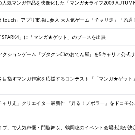
Lの人気マンガ作品を映像化した「マンガ★ライブ2009 AUTUM
/iPod touch」アプリ市場に参入 大人気ゲーム「チャリ走」「糸
ITY SPARK4」に「マンガ★ゲット」のブースを出展
アクションゲーム『ブタクン印のおでん屋』を5キャリア公式
を目指すマンガ作家を応援するコンテスト『「マンガ★ゲット
チャリ走」クリエイター最新作 『昇る！ノボラー』をドコモ公
イブ」で人気声優・門脇舞以、鶴岡聡のイベント会場出演が決