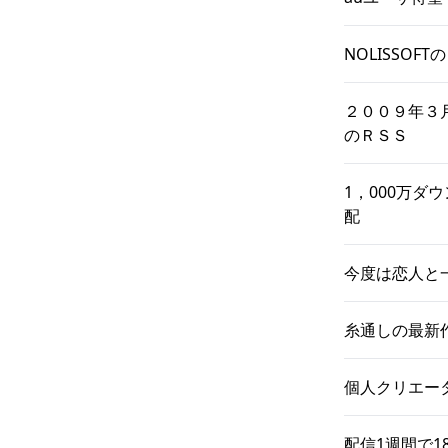
NOLISSOF
２００９年３
のＲＳＳ
1，000万ダ
配
今度は恋人と
糸通しの最新
個人クリエータの
配信1週間で1