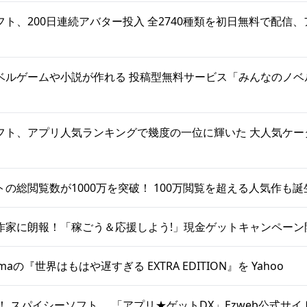
ト、200日連続アバター投入 全2740種類を初日無料で配信
ベルゲームや小説が作れる 投稿型無料サービス「みんなのノベ
フト、アプリ人気ランキングで幾度の一位に輝いた 大人気ケー
の総閲覧数が1000万を突破！ 100万閲覧を超える人気作も誕
作家に朗報！「稼ごう＆応援しよう!」現金ゲットキャンペーン
oyamaの『世界はもはや遅すぎる EXTRA EDITION』を Yahoo
！ スパイシーソフト、 「アプリ★ゲットDX」Ezweb公式サイ