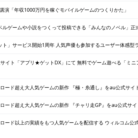
09で講演「年収1000万円を稼ぐモバイルゲームのつくりかた」
ベルゲームや小説をつくって投稿できる「みんなのノベル」正
ット」サービス開始1周年 人気声優も参加するユーザー体感型
式サイト「アプリ★ゲットDX」にて 無料でゲーム遊べる「ミ
ウンロード超え大人気ゲームの新作 『極・糸通し』をau公式サ
ウンロード超え大人気ゲームの新作 『チャリ走GP』をau公式サ
ダウンロード以上の実績をもつ人気ゲームを配信する ウィルコム公