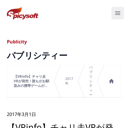
スパイシーソフト株式会社
メニ
Publicity
パブリシティー
パ
ブ
【VRinfo】チャリ走
リ
2017
VRが発売！誰もがお馴
シ
年
染みの携帯ゲームが...
テ
ホーム
ィ
ー
2017年
3
月
1
日
【VRinfo】チャリ走VRが発