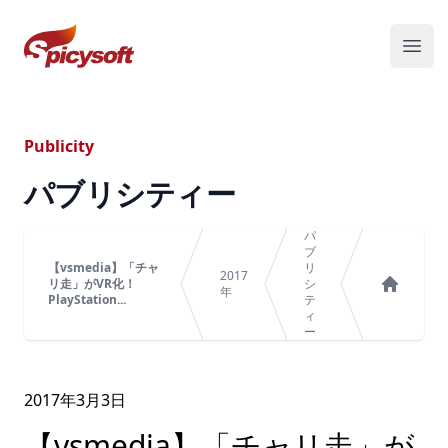
スパイシーソフト株式会社
メニ
Publicity
パブリシティー
パ
ブ
【vsmedia】「チャ
リ
2017
リ走」がVR化！
シ
年
PlayStation...
テ
ホーム
ィ
ー
2017年
3
月
3
日
【vsmedia】「チャリ走」が