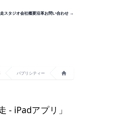
走スタジオ
会社概要
沿革
お問い合わせ
→
年
パブリシティー
ホーム
- iPadアプリ」