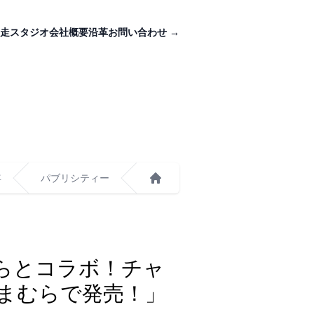
走スタジオ
会社概要
沿革
お問い合わせ
→
年
パブリシティー
ホーム
しまむらとコラボ！チャ
まむらで発売！」