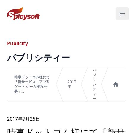
スパイシーソフト株式会社
メニ
Publicity
パブリシティー
パ
ブ
時事ドットコム様にて
リ
「新サービス「アプリ
2017
シ
ゲット ゲーム実況公
年
テ
ホーム
募」...
ィ
ー
2017年
7
月
25
日
時事ドットコム様にて「新サ