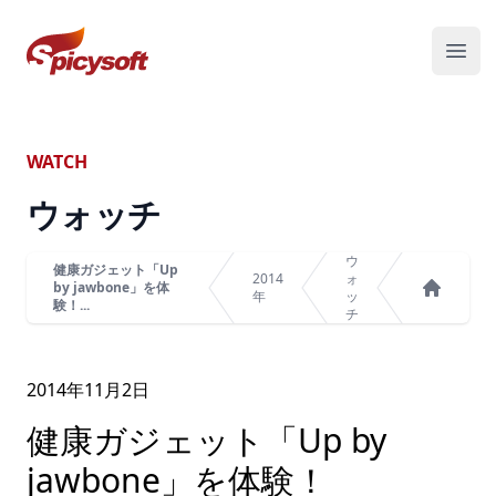
スパイシーソフト株式会社
メニ
WATCH
ウォッチ
ウ
健康ガジェット「Up
2014
ォ
by jawbone」を体
年
ッ
験！...
ホーム
チ
2014年
11
月
2
日
健康ガジェット「Up by
jawbone」を体験！