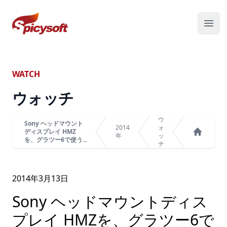
スパイシーソフト株式会社
メニ
WATCH
ウォッチ
ウ
Sony ヘッドマウント
2014
ォ
ディスプレイ HMZ
年
ッ
を、グラツー6で使う...
ホーム
チ
2014年
3
月
13
日
Sony ヘッドマウントディス
プレイ HMZを、グラツー6で