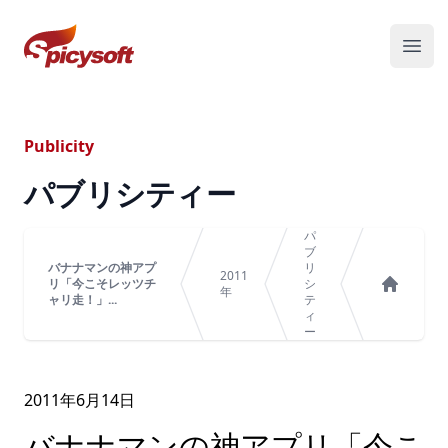
スパイシーソフト株式会社
メニ
Publicity
パブリシティー
パ
ブ
バナナマンの神アプ
リ
2011
リ「今こそレッツチ
シ
年
ャリ走！」...
テ
ホーム
ィ
ー
2011年
6
月
14
日
バナナマンの神アプリ「今こ