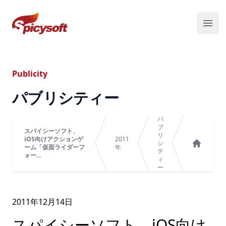
スパイシーソフト株式会社
メニ
Publicity
パブリシティー
パ
ブ
スパイシーソフト、
リ
iOS向けアクションゲ
2011
シ
ーム「仮面ライダーフ
年
テ
ホーム
ォー...
ィ
ー
2011年
12
月
14
日
スパイシーソフト、iOS向け