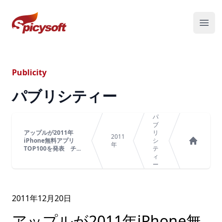
スパイシーソフト株式会社
メニ
Publicity
パブリシティー
パ
ブ
アップルが2011年
リ
2011
iPhone無料アプリ
シ
年
TOP100を発表 チ...
テ
ホーム
ィ
ー
2011年
12
月
20
日
アップルが2011年iPhone無