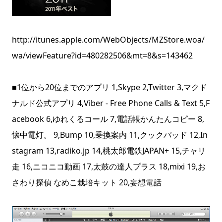
http://itunes.apple.com/WebObjects/MZStore.woa/
wa/viewFeature?id=480282506&mt=8&s=143462
■1位から20位までのアプリ 1,Skype 2,Twitter 3,マクド
ナルド公式アプリ 4,Viber - Free Phone Calls & Text 5,F
acebook 6,ゆれくるコール 7,電話帳かんたんコピー 8,
懐中電灯。 9,Bump 10,乗換案内 11,クックパッド 12,In
stagram 13,radiko.jp 14,桃太郎電鉄JAPAN+ 15,チャリ
走 16,ニコニコ動画 17,太鼓の達人プラス 18,mixi 19,お
さわり探偵 なめこ栽培キット 20,妄想電話