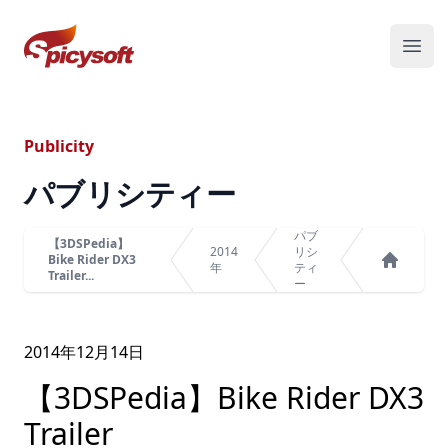
スパイシーソフト株式会社
メニ
Publicity
パブリシティー
パブ
【3DSPedia】
2014
リシ
Bike Rider DX3
年
ティ
Trailer...
ホーム
ー
2014年
12
月
14
日
【3DSPedia】Bike Rider DX3
Trailer