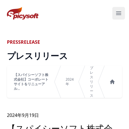
スパイシーソフト株式会社
メニ
PRESSRELEASE
プレスリリース
プ
レ
【スパイシーソフト株
ス
式会社】コーポレート
2024
リ
サイトをリニューア
年
リ
ホーム
ル...
ー
ス
2024年
9
月
19
日
【スパイシーソフト株式会