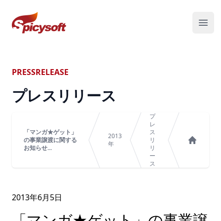
スパイシーソフト株式会社
メニ
PRESSRELEASE
プレスリリース
プ
レ
「マンガ★ゲット」
ス
2013
の事業譲渡に関する
リ
年
お知らせ...
リ
ホーム
ー
ス
2013年
6
月
5
日
「マンガ★ゲット」の事業譲