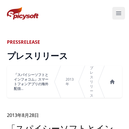
スパイシーソフト株式会社
メニ
PRESSRELEASE
プレスリリース
プ
レ
「スパイシーソフトと
ス
インフォコム」スマー
2013
リ
トフォンアプリの海外
年
リ
ホーム
配信...
ー
ス
2013年
8
月
28
日
「スパイシーソフトとイン