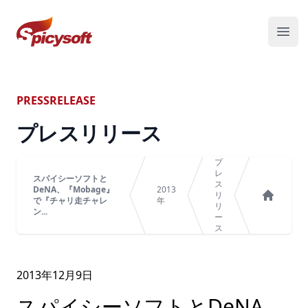
スパイシーソフト株式会社
メニ
PRESSRELEASE
プレスリリース
プ
レ
スパイシーソフトと
ス
DeNA、『Mobage』
2013
リ
で『チャリ走チャレ
年
リ
ホーム
ン...
ー
ス
2013年
12
月
9
日
スパイシーソフトとDeNA、