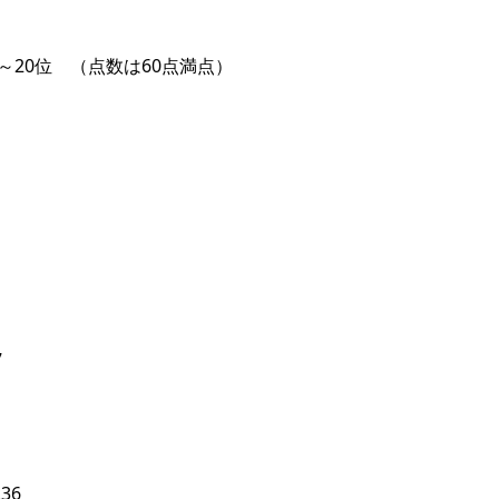
～20位 （点数は60点満点）
7
.36