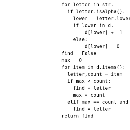
  for letter in str:

    if letter.isalpha():

      lower = letter.lower
      if lower in d:

          d[lower] += 1

      else:

          d[lower] = 0

  find = False

  max = 0

  for item in d.items():

    letter,count = item

    if max < count:

      find = letter

      max = count

    elif max == count and 
      find = letter

  return find