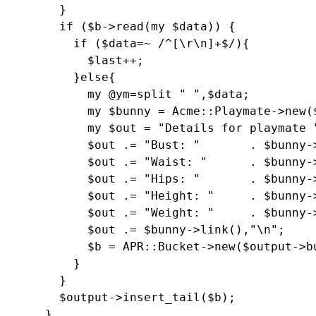
      }

      if ($b->read(my $data)) {

        if ($data=~ /^[\r\n]+$/){

          $last++;

        }else{

          my @ym=split " ",$data;

          my $bunny = Acme::Playmate->new($
          my $out = "Details for playmate "
          $out .= "Bust: "       . $bunny->
          $out .= "Waist: "      . $bunny->
          $out .= "Hips: "       . $bunny->
          $out .= "Height: "     . $bunny->
          $out .= "Weight: "     . $bunny->
          $out .= $bunny->link(),"\n";

          $b = APR::Bucket->new($output->bu
        }

      }

      $output->insert_tail($b);

    }
