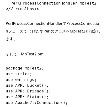
  PerlProcessConnectionHandler MpTest2

</VirtualHost>
PerlProcessConnectionHandlerでProcessConnectio
nフェーズで よびだすPerlのクラスをMpTest2と指定し
ます。
そして、MpTest2.pm
package MpTest2;

use strict;

use warnings;

use APR::Bucket();

use APR::Brigade();

use APR::Status();

use Apache2::Connection();
