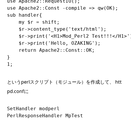
use Apache2::RequestIO();

use Apache2::Const -compile => qw(OK);

sub handler{

    my $r = shift;

    $r->content_type('text/html');

    $r->print('<H1>Mod_Perl2 Test!!!</H1>')
    $r->print('Hello, OZAKING');

    return Apache2::Const::OK;

}

1;
というperlスクリプト（モジュール）を作成して、 htt
pd.confに
SetHandler modperl

PerlResponseHandler MpTest