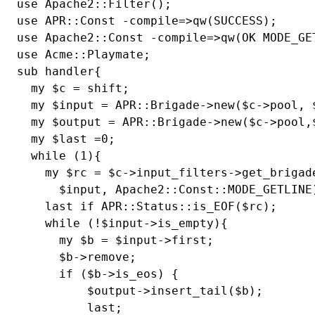
use Apache2::Filter();

use APR::Const -compile=>qw(SUCCESS);

use Apache2::Const -compile=>qw(OK MODE_GET
use Acme::Playmate;

sub handler{

  my $c = shift;

  my $input = APR::Brigade->new($c->pool, $
  my $output = APR::Brigade->new($c->pool,$
  my $last =0;

  while (1){

    my $rc = $c->input_filters->get_brigade
      $input, Apache2::Const::MODE_GETLINE)
    last if APR::Status::is_EOF($rc);

    while (!$input->is_empty){

      my $b = $input->first;

      $b->remove;

      if ($b->is_eos) {

          $output->insert_tail($b);

          last;
