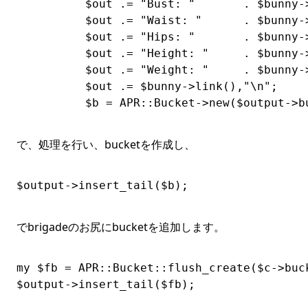
          $out .= "Bust: "       . $bunny->
          $out .= "Waist: "      . $bunny->
          $out .= "Hips: "       . $bunny->
          $out .= "Height: "     . $bunny->
          $out .= "Weight: "     . $bunny->
          $out .= $bunny->link(),"\n";

          $b = APR::Bucket->new($output->b
で、処理を行い、bucketを作成し、
$output->insert_tail($b);
でbrigadeのお尻にbucketを追加します。
my $fb = APR::Bucket::flush_create($c->buck
$output->insert_tail($fb);