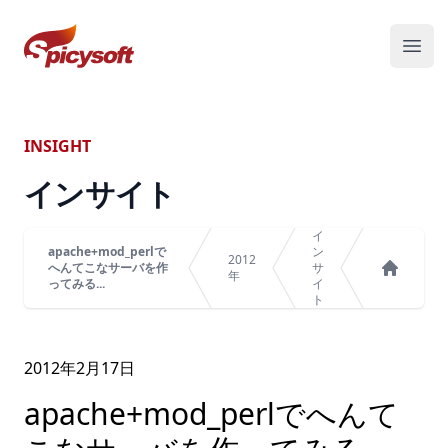
スパイシーソフト株式会社
メニ
INSIGHT
インサイト
イ
apache+mod_perlで
ン
2012
へんてこなサーバを作
サ
年
ってみる...
イ
ホーム
ト
2012年
2
月
17
日
apache+mod_perlでへんて