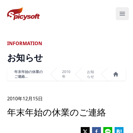
スパイシーソフト株式会社
メニ
INFORMATION
お知らせ
年末年始の休業の
2010
お知
ご連絡...
年
らせ
ホーム
2010年
12
月
15
日
年末年始の休業のご連絡