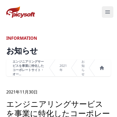
スパイシーソフト株式会社
メニ
INFORMATION
お知らせ
エンジニアリングサー
お
ビスを事業に特化した
2021
知
コーポレートサイト・
年
ら
ホーム
オー...
せ
2021年
11
月
30
日
エンジニアリングサービス
を事業に特化したコーポレー