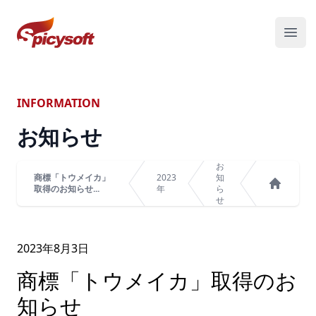
スパイシーソフト株式会社
メニ
INFORMATION
お知らせ
お
商標「トウメイカ」
2023
知
取得のお知らせ...
年
ら
ホーム
せ
2023年
8
月
3
日
商標「トウメイカ」取得のお
知らせ