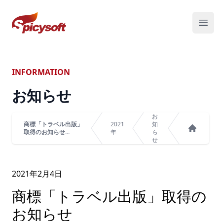
スパイシーソフト株式会社
メニ
INFORMATION
お知らせ
お
商標「トラベル出版」
2021
知
取得のお知らせ...
年
ら
ホーム
せ
2021年
2
月
4
日
商標「トラベル出版」取得の
お知らせ